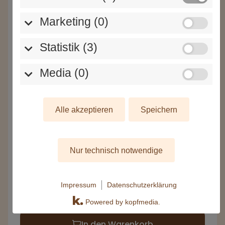
Marketing (0)
Statistik (3)
Zitronen Sorbet
Media (0)
Sorbet
100%
Vegan
Alle akzeptieren
Speichern
90ml
160ml
3,00 €
3,80 €
Nur technisch notwendige
Impressum
Datenschutzerklärung
Powered by kopfmedia.
In den Warenkorb