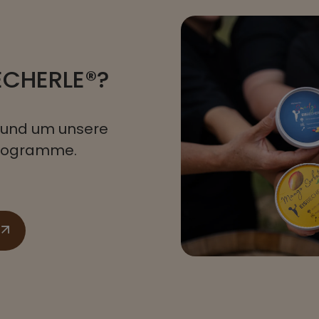
BECHERLE®?
n rund um unsere
programme.