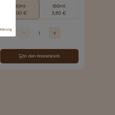
90ml
160ml
3,00 €
3,80 €
klärung
In den Warenkorb