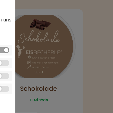
n uns
Schokolade
Milcheis