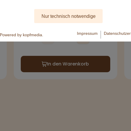
90ml
160ml
3,00 €
3,80 €
Nur technisch notwendige
Impressum
Datenschutzer
Powered by kopfmedia.
In den Warenkorb