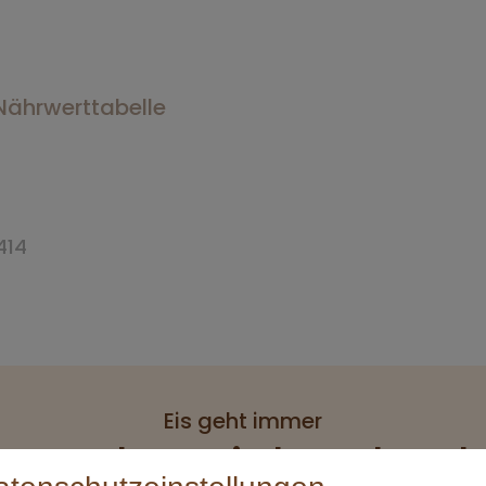
Nährwerttabelle
414
Eis geht immer
ng des Eisbecher