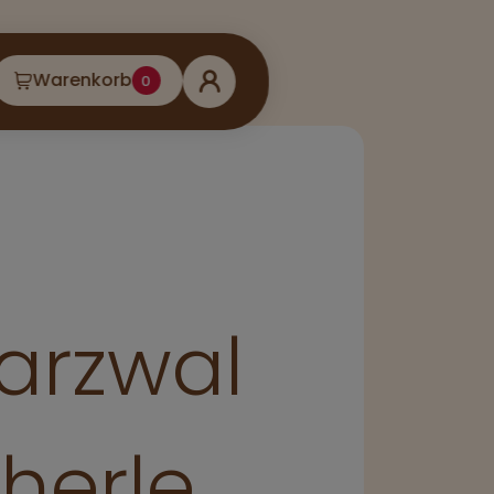
Warenkorb
0
arzwal
herle