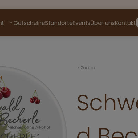
nt
Gutscheine
Standorte
Events
Über uns
Kontakt
Zurück
Schw
d Bec