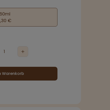
160ml
,30 €
n Warenkorb