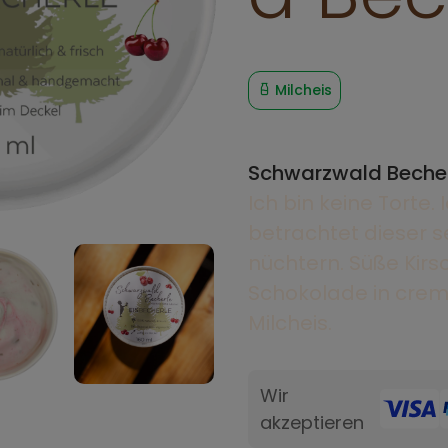
Milcheis
Schwarzwald Beche
Ich bin keine Torte.
betrachtet dieser s
nüchtern. Süße Kirsc
Schokolade in cre
Milcheis.
Wir
akzeptieren