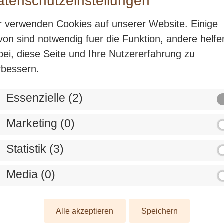
atenschutzeinstellungen
r verwenden Cookies auf unserer Website. Einige
von sind notwendig fuer die Funktion, andere helfe
bei, diese Seite und Ihre Nutzererfahrung zu
rbessern.
Essenzielle (2)
Marketing (0)
Statistik (3)
Zitronen Sorbet
Media (0)
Sorbet
100%
Vegan
Alle akzeptieren
Speichern