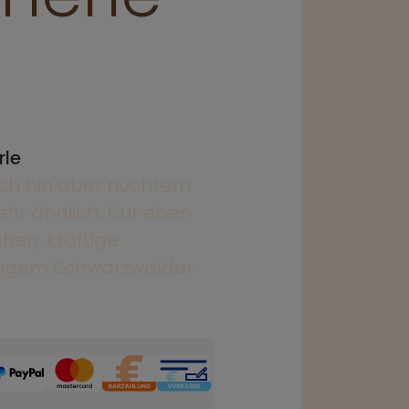
rle
 Ich bin aber nüchtern
ehr ähnlich. Nur eben
hen, kräftige
migem Schwarzwälder