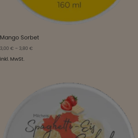
Mango Sorbet
3,00
€
–
3,80
€
inkl. MwSt.