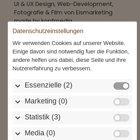
UI & UX Design, Web-Development,
Fotografie & Film von Eismarketing
made by kopfmedia.
Datenschutzeinstellungen
kopfmedia.de
|
eismarketing.de
Wir verwenden Cookies auf unserer Website.
KOPF MEDIA GmbH
Einige davon sind notwendig fuer die Funktion,
Bahnhofstraße 14
andere helfen uns dabei, diese Seite und Ihre
77746 Schutterwald
Nutzererfahrung zu verbessern.
Essenzielle (2)
Marketing (0)
Statistik (3)
Media (0)